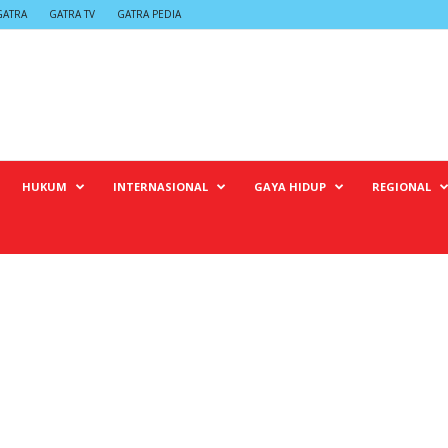
GATRA
GATRA TV
GATRA PEDIA
HUKUM
INTERNASIONAL
GAYA HIDUP
REGIONAL