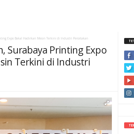
nting Expo Bakal Hadirkan Mesin Terkini di Industri Percetakan
TE
m, Surabaya Printing Expo
in Terkini di Industri