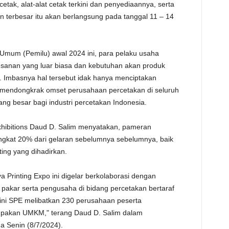
a cetak, alat-alat cetak terkini dan penyediaannya, serta
TE
n terbesar itu akan berlangsung pada tanggal 11 – 14
mum (Pemilu) awal 2024 ini, para pelaku usaha
sanan yang luar biasa dan kebutuhan akan produk
. Imbasnya hal tersebut idak hanya menciptakan
a mendongkrak omset perusahaan percetakan di seluruh
ng besar bagi industri percetakan Indonesia.
Exhibitions Daud D. Salim menyatakan, pameran
ingkat 20% dari gelaran sebelumnya sebelumnya, baik
ting yang dihadirkan.
 Printing Expo ini digelar berkolaborasi dengan
a pakar serta pengusaha di bidang percetakan bertaraf
 ini SPE melibatkan 230 perusahaan peserta
upakan UMKM," terang Daud D. Salim dalam
a Senin (8/7/2024).