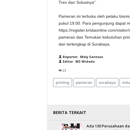
Tren dan Solusinya".
Pameran ini terbuka oleh pelaku bisni
pukul 19.00. Para pengunjung dapat mel
https://register.kristaonline.com/visito
pameran dan Temukan kebutuhan printi
dan terlengkap di Surabaya.
Reporter: Mely Santoso
Editor: MS Widodo
23
printing
pameran
surabaya
indu
BERITA TERKAIT
Ada 130 Perusahaan da