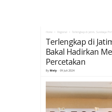
Home
Regional
Terlengkap di Jatim, Surabaya Pri
Terlengkap di Jati
Bakal Hadirkan Mes
Percetakan
By
Mely
-
09 Juli 2024