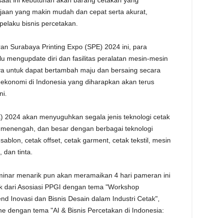
saat ini kebutuhan akan barang cetakan yang
rjaan yang makin mudah dan cepat serta akurat,
pelaku bisnis percetakan.
n Surabaya Printing Expo (SPE) 2024 ini, para
lu mengupdate diri dan fasilitas peralatan mesin-mesin
ya untuk dapat bertambah maju dan bersaing secara
ekonomi di Indonesia yang diharapkan akan terus
i.
 2024 akan menyuguhkan segala jenis teknologi cetak
il, menengah, dan besar dengan berbagai teknologi
 sablon, cetak offset, cetak garment, cetak tekstil, mesin
, dan tinta.
eminar menarik pun akan meramaikan 4 hari pameran ini
k dari Asosiasi PPGI dengan tema "Workshop
d Inovasi dan Bisnis Desain dalam Industri Cetak",
e dengan tema "AI & Bisnis Percetakan di Indonesia: