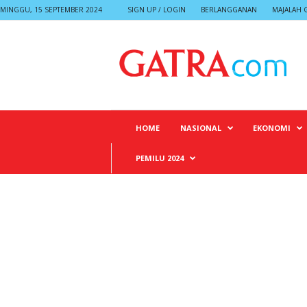
MINGGU, 15 SEPTEMBER 2024
SIGN UP / LOGIN
BERLANGGANAN
MAJALAH 
G
A
T
R
A
HOME
NASIONAL
EKONOMI
PEMILU 2024