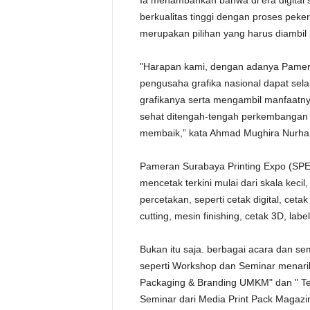
Ia menambahkan bahwa di era digital 
berkualitas tinggi dengan proses peke
merupakan pilihan yang harus diambil 
"Harapan kami, dengan adanya Pamera
pengusaha grafika nasional dapat sela
grafikanya serta mengambil manfaatn
sehat ditengah-tengah perkembangan 
membaik,” kata Ahmad Mughira Nurhan
Pameran Surabaya Printing Expo (SPE)
mencetak terkini mulai dari skala kec
percetakan, seperti cetak digital, cetak
cutting, mesin finishing, cetak 3D, label
Bukan itu saja. berbagai acara dan s
seperti Workshop dan Seminar menari
Packaging & Branding UMKM" dan " Ten
Seminar dari Media Print Pack Magazin