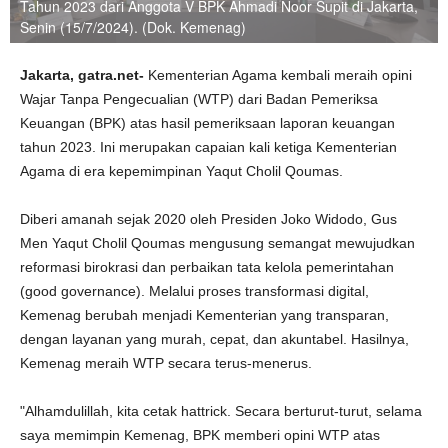
Tahun 2023 dari Anggota V BPK Ahmadi Noor Supit di Jakarta,
Senin (15/7/2024). (Dok. Kemenag)
Jakarta, gatra.net-
Kementerian Agama kembali meraih opini
Wajar Tanpa Pengecualian (WTP) dari Badan Pemeriksa
Keuangan (BPK) atas hasil pemeriksaan laporan keuangan
tahun 2023. Ini merupakan capaian kali ketiga Kementerian
Agama di era kepemimpinan Yaqut Cholil Qoumas.
Diberi amanah sejak 2020 oleh Presiden Joko Widodo, Gus
Men Yaqut Cholil Qoumas mengusung semangat mewujudkan
reformasi birokrasi dan perbaikan tata kelola pemerintahan
(good governance). Melalui proses transformasi digital,
Kemenag berubah menjadi Kementerian yang transparan,
dengan layanan yang murah, cepat, dan akuntabel. Hasilnya,
Kemenag meraih WTP secara terus-menerus.
"Alhamdulillah, kita cetak hattrick. Secara berturut-turut, selama
saya memimpin Kemenag, BPK memberi opini WTP atas