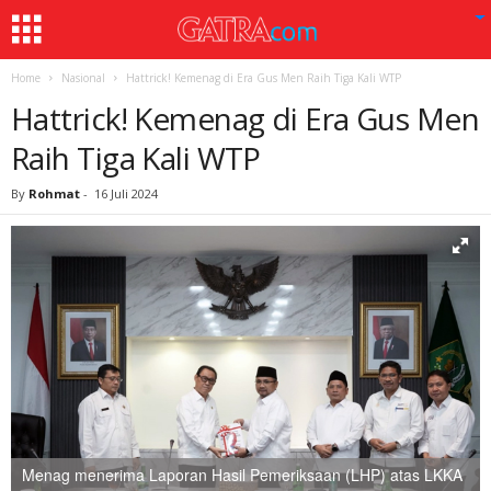
Home
Nasional
Hattrick! Kemenag di Era Gus Men Raih Tiga Kali WTP
Hattrick! Kemenag di Era Gus Men
Raih Tiga Kali WTP
By
Rohmat
-
16 Juli 2024
Menag menerima Laporan Hasil Pemeriksaan (LHP) atas LKKA