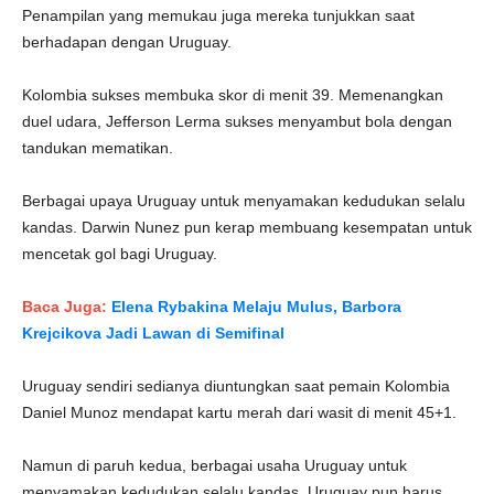
Penampilan yang memukau juga mereka tunjukkan saat
berhadapan dengan Uruguay.
Kolombia sukses membuka skor di menit 39. Memenangkan
duel udara, Jefferson Lerma sukses menyambut bola dengan
tandukan mematikan.
Berbagai upaya Uruguay untuk menyamakan kedudukan selalu
kandas. Darwin Nunez pun kerap membuang kesempatan untuk
mencetak gol bagi Uruguay.
Baca Juga:
Elena Rybakina Melaju Mulus, Barbora
Krejcikova Jadi Lawan di Semifinal
Uruguay sendiri sedianya diuntungkan saat pemain Kolombia
Daniel Munoz mendapat kartu merah dari wasit di menit 45+1.
Namun di paruh kedua, berbagai usaha Uruguay untuk
menyamakan kedudukan selalu kandas. Uruguay pun harus