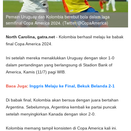
Pemain Uruguay dan Kolombia berebut bola dalam laga
semifinal Copa America 2024. (Twitter/@CopaAmerica)
North Carolina, gatra.net
- Kolombia berhasil melaju ke babak
final Copa America 2024.
Ini setelah mereka menaklukkan Uruguay dengan skor 1-0
dalam pertandingan yang berlangsung di Stadion Bank of
America, Kamis (11/7) pagi WIB.
Baca Juga:
Inggris Melaju ke Final, Bekuk Belanda 2-1
Di babak final, Kolombia akan bersua dengan juara bertahan
Argentina. Sebelumnya, Argentina kembali ke partai puncak
setelah menyingkirkan Kanada dengan skor 2-0.
Kolombia memang tampil konsisten di Copa America kali ini.