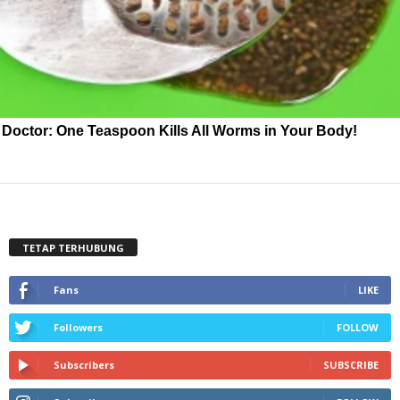
Doctor: One Teaspoon Kills All Worms in Your Body!
TETAP TERHUBUNG
Fans
LIKE
Followers
FOLLOW
Subscribers
SUBSCRIBE