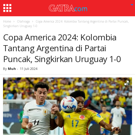
Home
Olahraga
Copa America 2024: Kolombia Tantang Argentina di Partai Puncak,
Singkirkan Uruguay 1-0
Copa America 2024: Kolombia
Tantang Argentina di Partai
Puncak, Singkirkan Uruguay 1-0
By
Muh
-
11 Juli 2024