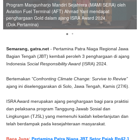
Program Mangunharjo Mandiri Sejahtera (MAMI SERA) oleh
Aviation Fuel Terminal (AFT) Ahmad Yani mendapat
penghargaan Gold dalam ajang ISRA Award 2024.
(Dok.Pertamina)
Semarang, gatra.net
- Pertamina Patra Niaga Regional Jawa
Bagian Tengah (JBT) kembali peroleh 3 penghargaan di ajang
Indonesia
Social Responsibility Award
(ISRA) 2024.
Bertemakan
“Confronting Climate Change: Survive to Revive”
ajang ini diselenggarakan di Solo, Jawa Tengah, Kamis (27/6).
ISRA Award merupakan ajang penghargaan bagi para praktisi
dan pelaksana program Tanggung Jawab Sosial dan
Lingkungan (TJSL) yang memenuhi kaidah keberlanjutan dan
telah berdampak pada kesejahteraan masyarakat.
Baca Juga:
Pertamina Patra Niaga JBT Setor Pajak Rp42,1