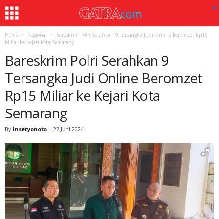
Home
Regional
Bareskrim Polri Serahkan 9 Tersangka Judi Online Beromzet Rp15
Miliar ke Kejari Kota Semarang
Bareskrim Polri Serahkan 9
Tersangka Judi Online Beromzet
Rp15 Miliar ke Kejari Kota
Semarang
By
Insetyonoto
-
27 Juni 2024