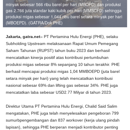
minyak sebesar 566 ribu barel per hari (MBOPD) dan produksi
gas 2.766 juta standar kaki kubik per hari (MMSCFD) sehingga
produksi migas sebesar 1.044 ribu barel setara minyak per hari
(MBOEPD). (GATRA/Dok PHE)
Jakarta,
gatra.net–
PT Pertamina Hulu Energi (PHE), selaku
Subholding Upstream melaksanaan Rapat Umum Pemegang
Saham Tahunan (RUPST) tahun buku 2023 dan berhasil
mencatatkan kinerja positif atas kontribusi pertumbuhan
produksi migas sebesar 8% sepanjang 10 tahun terakhir. PHE
berhasil mencapai produksi migas 1,04 MMBOEPD (juta barel
setara minyak per hari) yang telah mencatatkan kontribusi
nasional sebesar 69% dan lifting gas sebesar 34%. PHE juga
mencatatkan laba sebesar USD2.77 Milyar di tahun 2023.
Direktur Utama PT Pertamina Hulu Energi, Chalid Said Salim
mengatakan, PHE juga telah menyelesaikan pengeboran 799
sumurbpengembangan dan 837 workover (kerja ulang pindah
lapisan), sehingga PHE berperan menjadi kontributor penting