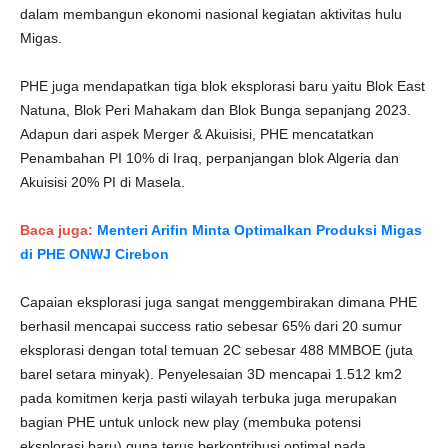
dalam membangun ekonomi nasional kegiatan aktivitas hulu
Migas.
PHE juga mendapatkan tiga blok eksplorasi baru yaitu Blok East
Natuna, Blok Peri Mahakam dan Blok Bunga sepanjang 2023.
Adapun dari aspek Merger & Akuisisi, PHE mencatatkan
Penambahan PI 10% di Iraq, perpanjangan blok Algeria dan
Akuisisi 20% PI di Masela.
Baca juga:
Menteri Arifin Minta Optimalkan Produksi Migas
di PHE ONWJ Cirebon
Capaian eksplorasi juga sangat menggembirakan dimana PHE
berhasil mencapai success ratio sebesar 65% dari 20 sumur
eksplorasi dengan total temuan 2C sebesar 488 MMBOE (juta
barel setara minyak). Penyelesaian 3D mencapai 1.512 km2
pada komitmen kerja pasti wilayah terbuka juga merupakan
bagian PHE untuk unlock new play (membuka potensi
eksplorasi baru) guna terus berkontribusi optimal pada