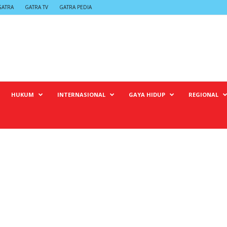
GATRA
GATRA TV
GATRA PEDIA
HUKUM
INTERNASIONAL
GAYA HIDUP
REGIONAL