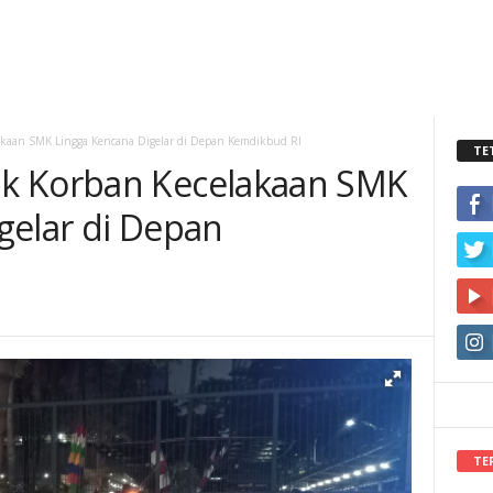
kaan SMK Lingga Kencana Digelar di Depan Kemdikbud RI
TE
k Korban Kecelakaan SMK
gelar di Depan