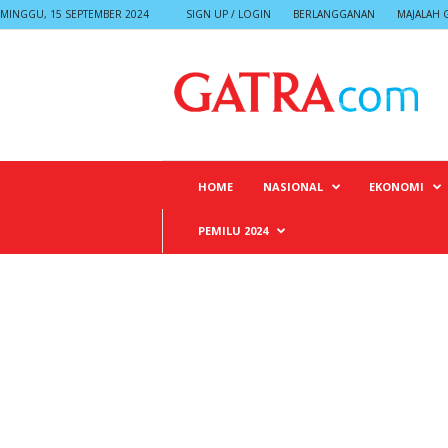
MINGGU, 15 SEPTEMBER 2024
SIGN UP / LOGIN
BERLANGGANAN
MAJALAH 
G
A
T
R
A
HOME
NASIONAL
EKONOMI
PEMILU 2024