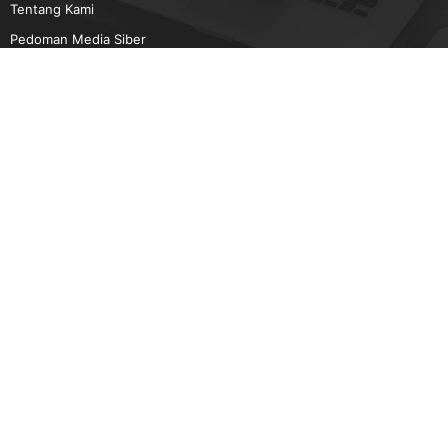
Tentang Kami
Pedoman Media Siber
Karir
Beriklan
Disclaimer
Unduh Aplikasi gatra.net
Android
IOS