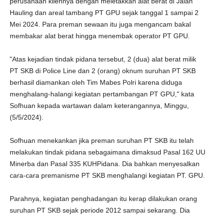
perusahaan kliennya dengan meletakkan alat berat di Jalan
Hauling dan areal tambang PT GPU sejak tanggal 1 sampai 2
Mei 2024. Para preman sewaan itu juga mengancam bakal
membakar alat berat hingga menembak operator PT GPU.
"Atas kejadian tindak pidana tersebut, 2 (dua) alat berat milik
PT SKB di Police Line dan 2 (orang) oknum suruhan PT SKB
berhasil diamankan oleh Tim Mabes Polri karena diduga
menghalang-halangi kegiatan pertambangan PT GPU," kata
Sofhuan kepada wartawan dalam keterangannya, Minggu,
(5/5/2024).
Sofhuan menekankan jika preman suruhan PT SKB itu telah
melakukan tindak pidana sebagaimana dimaksud Pasal 162 UU
Minerba dan Pasal 335 KUHPidana. Dia bahkan menyesalkan
cara-cara premanisme PT SKB menghalangi kegiatan PT. GPU.
Parahnya, kegiatan penghadangan itu kerap dilakukan orang
suruhan PT SKB sejak periode 2012 sampai sekarang. Dia