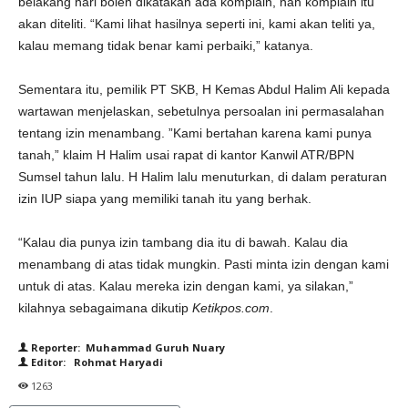
belakang hari boleh dikatakan ada komplain, nah komplain itu
akan diteliti. “Kami lihat hasilnya seperti ini, kami akan teliti ya,
kalau memang tidak benar kami perbaiki,” katanya.
Sementara itu, pemilik PT SKB, H Kemas Abdul Halim Ali kepada
wartawan menjelaskan, sebetulnya persoalan ini permasalahan
tentang izin menambang. ”Kami bertahan karena kami punya
tanah,” klaim H Halim usai rapat di kantor Kanwil ATR/BPN
Sumsel tahun lalu. H Halim lalu menuturkan, di dalam peraturan
izin IUP siapa yang memiliki tanah itu yang berhak.
“Kalau dia punya izin tambang dia itu di bawah. Kalau dia
menambang di atas tidak mungkin. Pasti minta izin dengan kami
untuk di atas. Kalau mereka izin dengan kami, ya silakan,”
kilahnya sebagaimana dikutip
Ketikpos.com
.
Reporter: Muhammad Guruh Nuary
Editor: Rohmat Haryadi
1263