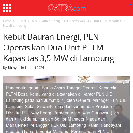
Home
BUMN
Kebut Bauran Energi, PLN Operasikan Dua Unit PLTM Kapasitas 3,5
MW di Lampung
Kebut Bauran Energi, PLN
Operasikan Dua Unit PLTM
Kapasitas 3,5 MW di Lampung
By
Birny
-
10 Januari 2024
Penandatanganan Berita Acara Tanggal Operasi Komersial
PLTM Besai Kemu yang dilaksanakan di Kantor PLN UID
Lampung pada hari Jumat (5/1) oleh General Manager PLN UID
Lampung Saleh Siswanto (tiga dari kanan) dan Presiden
Direktur PT Uway Energi Perdana Asep Iwan Gunawan (tiga
dari kiri), didampingi oleh Senior Manager Niaga dan
Manajemen Pelanggan PLN UID Lampung Rahmi Handayani
(dua dari kanan), Senior Manager Perencanaan PLN UID