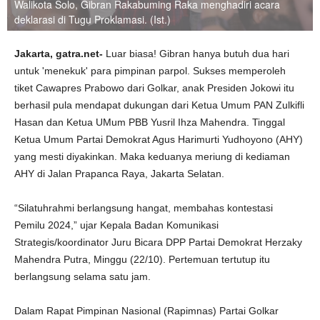
Walikota Solo, Gibran Rakabuming Raka menghadiri acara
deklarasi di Tugu Proklamasi. (Ist.)
Jakarta, gatra.net-
Luar biasa! Gibran hanya butuh dua hari
untuk 'menekuk' para pimpinan parpol. Sukses memperoleh
tiket Cawapres Prabowo dari Golkar, anak Presiden Jokowi itu
berhasil pula mendapat dukungan dari Ketua Umum PAN Zulkifli
Hasan dan Ketua UMum PBB Yusril Ihza Mahendra. Tinggal
Ketua Umum Partai Demokrat Agus Harimurti Yudhoyono (AHY)
yang mesti diyakinkan. Maka keduanya meriung di kediaman
AHY di Jalan Prapanca Raya, Jakarta Selatan.
“Silatuhrahmi berlangsung hangat, membahas kontestasi
Pemilu 2024,” ujar Kepala Badan Komunikasi
Strategis/koordinator Juru Bicara DPP Partai Demokrat Herzaky
Mahendra Putra, Minggu (22/10). Pertemuan tertutup itu
berlangsung selama satu jam.
Dalam Rapat Pimpinan Nasional (Rapimnas) Partai Golkar