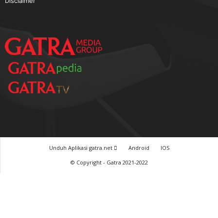
TERPOPULER
Baca GATRA Baru Bicara
Tentang Kami
Pedoman Media Siber
Karir