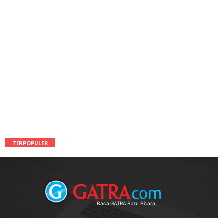
TERPOPULER
Baca GATRA Baru Bicara